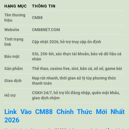
HẠNG MỤC
THÔNG TIN
Tên thương
CM88
hiệu
Website
CM88NET.COM
Tình trạng
Cập nhật 2026, hỗ trợ truy cập ổn định
link
SSL 256-bit, xác thực tài khoản, bảo vệ dữ liệu cá
Bảo mật
nhân
Sản phẩm
Thể thao, casino live, slot, bắn cá, xổ số, game bài
Nạp rút nhanh, thời gian xử lý tùy phương thức
Giao dịch
thanh toán
CSKH 24/7, hỗ trợ lỗi đăng nhập, quên mật khẩu,
Hỗ trợ
giao dịch chậm
Link Vào CM88 Chính Thức Mới Nhất
2026