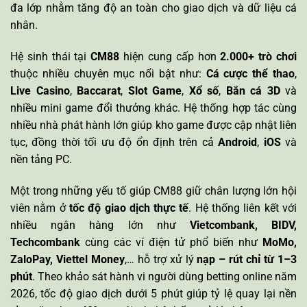
đa lớp nhằm tăng độ an toàn cho giao dịch và dữ liệu cá
nhân.
Hệ sinh thái tại
CM88
hiện cung cấp hơn
2.000+ trò chơi
thuộc nhiều chuyên mục nổi bật như:
Cá cược thể thao
,
Live Casino
,
Baccarat
,
Slot Game
,
Xổ số
,
Bắn cá 3D
và
nhiều mini game đổi thưởng khác. Hệ thống hợp tác cùng
nhiều nhà phát hành lớn giúp kho game được cập nhật liên
tục, đồng thời tối ưu độ ổn định trên cả
Android
,
iOS
và
nền tảng PC.
Một trong những yếu tố giúp CM88 giữ chân lượng lớn hội
viên nằm ở
tốc độ giao dịch thực tế
. Hệ thống liên kết với
nhiều ngân hàng lớn như
Vietcombank, BIDV,
Techcombank
cùng các ví điện tử phổ biến như
MoMo,
ZaloPay, Viettel Money
,… hỗ trợ xử lý
nạp – rút chỉ từ 1–3
phút
. Theo khảo sát hành vi người dùng betting online năm
2026, tốc độ giao dịch dưới 5 phút giúp tỷ lệ quay lại nền