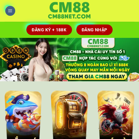
Bỏ
qua
nội
dung
ĐĂNG KÝ + 188K
ĐĂNG NHẬP