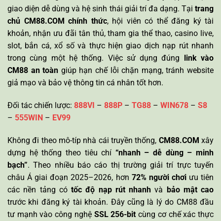
giao diện dễ dùng và hệ sinh thái giải trí đa dạng. Tại
trang
chủ CM88.COM chính thức
, hội viên có thể đăng ký tài
khoản, nhận ưu đãi tân thủ, tham gia thể thao, casino live,
slot, bắn cá, xổ số và thực hiện giao dịch nạp rút nhanh
trong cùng một hệ thống. Việc sử dụng đúng
link vào
CM88 an toàn
giúp hạn chế lỗi chặn mạng, tránh website
giả mạo và bảo vệ thông tin cá nhân tốt hơn.
Đối tác chiến lược:
888VI
–
888P
–
TG88
–
WIN678
–
S8
–
555WIN
–
EV99
Không đi theo mô-típ nhà cái truyền thống,
CM88.COM
xây
dựng hệ thống theo tiêu chí
“nhanh – dễ dùng – minh
bạch”
. Theo nhiều báo cáo thị trường giải trí trực tuyến
châu Á giai đoạn 2025–2026, hơn
72% người chơi
ưu tiên
các nền tảng có
tốc độ nạp rút nhanh
và
bảo mật cao
trước khi đăng ký tài khoản. Đây cũng là lý do CM88 đầu
tư mạnh vào công nghệ
SSL 256-bit
cùng cơ chế xác thực