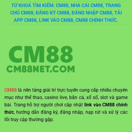
TỪ KHOÁ TÌM KIẾM: CM88, NHÀ CÁI CM88, TRANG
CHỦ CM88, ĐĂNG KÝ CM88, ĐĂNG NHẬP CM88, TẢI
APP CM88, LINK VÀO CM88, CM88 CHÍNH THỨC.
CM88
là nền tảng giải trí trực tuyến cung cấp nhiều chuyên
mục như thể thao, casino live, bắn cá, xổ số, slot và game
bài. Trang hỗ trợ người chơi cập nhật
link vào CM88 chính
thức
, hướng dẫn đăng ký, đăng nhập, nạp rút và xử lý các
lỗi truy cập thường gặp.