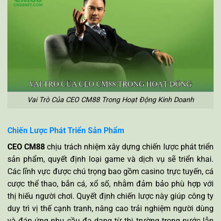
Vai Trò Của CEO CM88 Trong Hoạt Động Kinh Doanh
Chiến Lược Phát Triển Sản Phẩm
CEO CM88
chịu trách nhiệm xây dựng chiến lược phát triển
sản phẩm, quyết định loại game và dịch vụ sẽ triển khai.
Các lĩnh vực được chú trọng bao gồm casino trực tuyến, cá
cược thể thao, bắn cá, xổ số, nhằm đảm bảo phù hợp với
thị hiếu người chơi. Quyết định chiến lược này giúp công ty
duy trì vị thế cạnh tranh, nâng cao trải nghiệm người dùng
và đáp ứng nhu cầu đa dạng từ thị trường trong nước lẫn