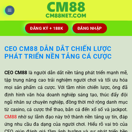
Bỏ
qua
nội
dung
ĐĂNG KÝ + 188K
ĐĂNG NHẬP
CEO CM88 DẪN DẮT CHIẾN LƯỢC
PHÁT TRIỂN NỀN TẢNG CÁ CƯỢC
CEO CM88
là người dẫn dắt nền tảng phát triển mạnh mẽ,
tập trung nâng cao trải nghiệm người chơi và tối ưu hóa
mọi sản phẩm cá cược. Với tầm nhìn chiến lược, ông đã
định hình văn hóa doanh nghiệp sáng tạo, thúc đẩy đội
ngũ nhân sự chuyên nghiệp, đồng thời mở rộng danh mục
từ casino, cá cược thể thao, bắn cá đến xổ số và jackpot.
CM88
nhờ sự lãnh đạo này trở thành nền tảng uy tín, đáp
ứng nhu cầu đa dạng của người chơi. Hiểu rõ vai trò của
CEO giúp đánh giá tầm ảnh hưởng và sự phát triển bền