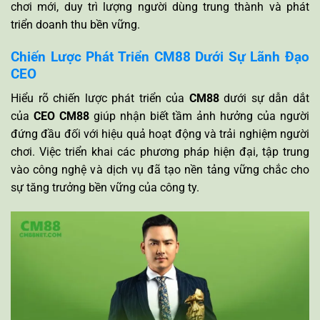
chơi mới, duy trì lượng người dùng trung thành và phát
triển doanh thu bền vững.
Chiến Lược Phát Triển CM88 Dưới Sự Lãnh Đạo
CEO
Hiểu rõ chiến lược phát triển của
CM88
dưới sự dẫn dắt
của
CEO CM88
giúp nhận biết tầm ảnh hưởng của người
đứng đầu đối với hiệu quả hoạt động và trải nghiệm người
chơi. Việc triển khai các phương pháp hiện đại, tập trung
vào công nghệ và dịch vụ đã tạo nền tảng vững chắc cho
sự tăng trưởng bền vững của công ty.