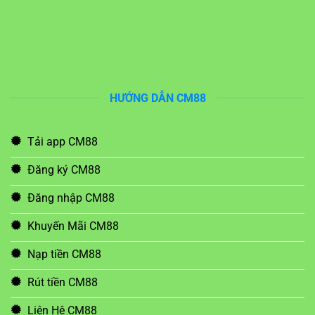
HƯỚNG DẪN CM88
Tải app CM88
Đăng ký CM88
Đăng nhập CM88
Khuyến Mãi CM88
Nạp tiền CM88
Rút tiền CM88
Liên Hệ CM88