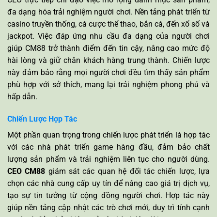
đa dạng hóa trải nghiệm người chơi. Nền tảng phát triển từ
casino truyền thống, cá cược thể thao, bắn cá, đến xổ số và
jackpot. Việc đáp ứng nhu cầu đa dạng của người chơi
giúp CM88 trở thành điểm đến tin cậy, nâng cao mức độ
hài lòng và giữ chân khách hàng trung thành. Chiến lược
này đảm bảo rằng mọi người chơi đều tìm thấy sản phẩm
phù hợp với sở thích, mang lại trải nghiệm phong phú và
hấp dẫn.
Chiến Lược Hợp Tác
Một phần quan trọng trong chiến lược phát triển là hợp tác
với các nhà phát triển game hàng đầu, đảm bảo chất
lượng sản phẩm và trải nghiệm liên tục cho người dùng.
CEO CM88
giám sát các quan hệ đối tác chiến lược, lựa
chọn các nhà cung cấp uy tín để nâng cao giá trị dịch vụ,
tạo sự tin tưởng từ cộng đồng người chơi. Hợp tác này
giúp nền tảng cập nhật các trò chơi mới, duy trì tính cạnh