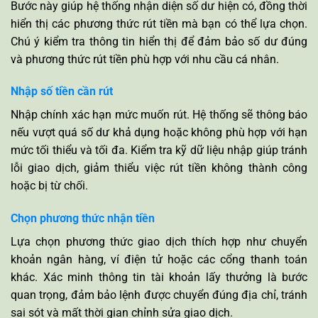
Bước này giúp hệ thống nhận diện số dư hiện có, đồng thời
hiển thị các phương thức rút tiền mà bạn có thể lựa chọn.
Chú ý kiểm tra thông tin hiển thị để đảm bảo số dư đúng
và phương thức rút tiền phù hợp với nhu cầu cá nhân.
Nhập số tiền cần rút
Nhập chính xác hạn mức muốn rút. Hệ thống sẽ thông báo
nếu vượt quá số dư khả dụng hoặc không phù hợp với hạn
mức tối thiểu và tối đa. Kiểm tra kỹ dữ liệu nhập giúp tránh
lỗi giao dịch, giảm thiểu việc rút tiền không thành công
hoặc bị từ chối.
Chọn phương thức nhận tiền
Lựa chọn phương thức giao dịch thích hợp như chuyển
khoản ngân hàng, ví điện tử hoặc các cổng thanh toán
khác. Xác minh thông tin tài khoản lấy thưởng là bước
quan trọng, đảm bảo lệnh được chuyển đúng địa chỉ, tránh
sai sót và mất thời gian chỉnh sửa giao dịch.