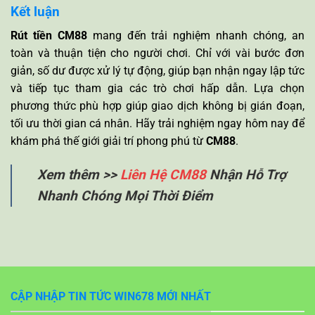
Kết luận
Rút tiền CM88
mang đến trải nghiệm nhanh chóng, an
toàn và thuận tiện cho người chơi. Chỉ với vài bước đơn
giản, số dư được xử lý tự động, giúp bạn nhận ngay lập tức
và tiếp tục tham gia các trò chơi hấp dẫn. Lựa chọn
phương thức phù hợp giúp giao dịch không bị gián đoạn,
tối ưu thời gian cá nhân. Hãy trải nghiệm ngay hôm nay để
khám phá thế giới giải trí phong phú từ
CM88
.
Xem thêm >>
Liên Hệ CM88
Nhận Hỗ Trợ
Nhanh Chóng Mọi Thời Điểm
CẬP NHẬP TIN TỨC WIN678 MỚI NHẤT