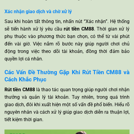
Xác nhận giao dịch và chờ xử lý
Sau khi hoàn tất thông tin, nhấn nút “Xác nhận”. Hệ thống
sẽ tiến hành xử lý yêu cầu
rút tiền CM88
. Thời gian xử lý
phụ thuộc vào phương thức bạn chọn, có thể từ vài phút
đến vài giờ. Việc nắm rõ bước này giúp người chơi chủ
động trong việc theo dõi tài khoản, đồng thời đảm bảo
quyền lợi cá nhân.
Các Vấn Đề Thường Gặp Khi Rút Tiền CM88 và
Cách Khắc Phục
Rút tiền CM88
là thao tác quan trọng giúp người chơi nhận
thưởng và quản lý tài khoản. Tuy nhiên, trong quá trình
giao dịch, đôi khi xuất hiện một số vấn đề phổ biến. Hiểu rõ
nguyên nhân và cách xử lý giúp giao dịch diễn ra thuận lợi,
tiết kiệm thời gian.