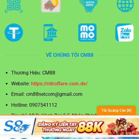
VỀ CHÚNG TÔI CM88
Thương Hiệu: CM88
Website:
https://nitroflare.com.de/
Email:
cm88netcom@gmail.com
Hotline: 0907541112
Tắt Quảng Cáo [X]
Địa chỉ: 10 Đ. Vành Đai 2.5, Nhân Chính, Thanh Xuân,
Hà Nội
Zipcode: 700000