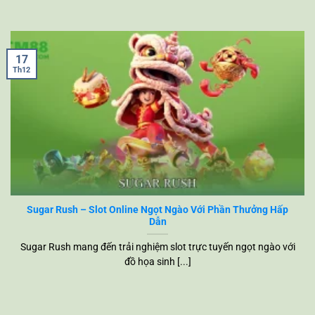
17
Th12
Sugar Rush – Slot Online Ngọt Ngào Với Phần Thưởng Hấp
Dẫn
Sugar Rush mang đến trải nghiệm slot trực tuyến ngọt ngào với
đồ họa sinh [...]