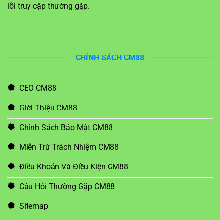
lỗi truy cập thường gặp.
CHÍNH SÁCH CM88
CEO CM88
Giới Thiệu CM88
Chính Sách Bảo Mật CM88
Miễn Trừ Trách Nhiệm CM88
Điều Khoản Và Điều Kiện CM88
Câu Hỏi Thường Gặp CM88
Sitemap