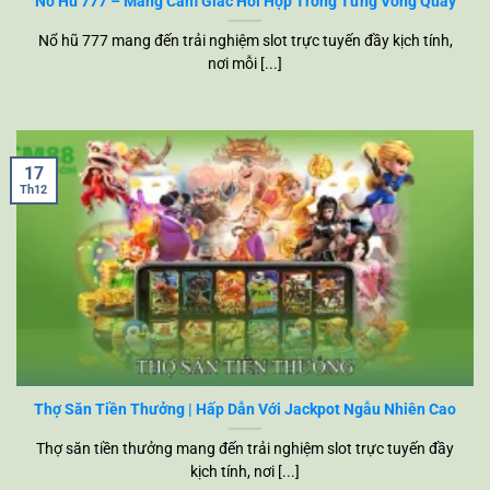
Nổ Hũ 777 – Mang Cảm Giác Hồi Hộp Trong Từng Vòng Quay
Nổ hũ 777 mang đến trải nghiệm slot trực tuyến đầy kịch tính,
nơi mỗi [...]
17
Th12
Thợ Săn Tiền Thưởng | Hấp Dẫn Với Jackpot Ngẫu Nhiên Cao
Thợ săn tiền thưởng mang đến trải nghiệm slot trực tuyến đầy
kịch tính, nơi [...]