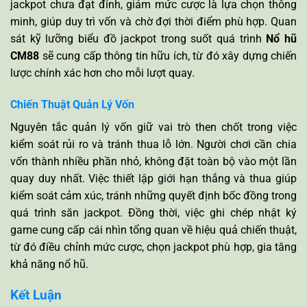
jackpot chưa đạt đỉnh, giảm mức cược là lựa chọn thông
minh, giúp duy trì vốn và chờ đợi thời điểm phù hợp. Quan
sát kỹ lưỡng biểu đồ jackpot trong suốt quá trình
Nổ hũ
CM88
sẽ cung cấp thông tin hữu ích, từ đó xây dựng chiến
lược chính xác hơn cho mỗi lượt quay.
Chiến Thuật Quản Lý Vốn
Nguyên tắc quản lý vốn giữ vai trò then chốt trong việc
kiểm soát rủi ro và tránh thua lỗ lớn. Người chơi cần chia
vốn thành nhiều phần nhỏ, không đặt toàn bộ vào một lần
quay duy nhất. Việc thiết lập giới hạn thắng và thua giúp
kiểm soát cảm xúc, tránh những quyết định bốc đồng trong
quá trình săn jackpot. Đồng thời, việc ghi chép nhật ký
game cung cấp cái nhìn tổng quan về hiệu quả chiến thuật,
từ đó điều chỉnh mức cược, chọn jackpot phù hợp, gia tăng
khả năng nổ hũ.
Kết Luận