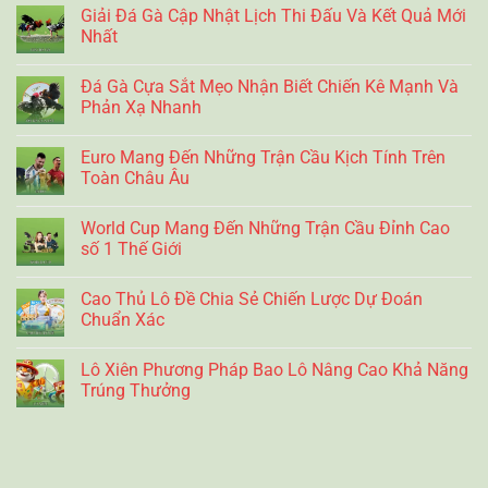
Giải Đá Gà Cập Nhật Lịch Thi Đấu Và Kết Quả Mới
Nhất
Đá Gà Cựa Sắt Mẹo Nhận Biết Chiến Kê Mạnh Và
Phản Xạ Nhanh
Euro Mang Đến Những Trận Cầu Kịch Tính Trên
Toàn Châu Âu
World Cup Mang Đến Những Trận Cầu Đỉnh Cao
số 1 Thế Giới
Cao Thủ Lô Đề Chia Sẻ Chiến Lược Dự Đoán
Chuẩn Xác
Lô Xiên Phương Pháp Bao Lô Nâng Cao Khả Năng
Trúng Thưởng