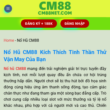
Bỏ
qua
nội
dung
ĐĂNG KÝ + 188K
ĐĂNG NHẬP
Home
-
Nổ Hũ CM88
Nổ Hũ CM88 Kích Thích Tinh Thần Thử
Vận May Của Bạn
Nổ hũ CM88
mang đến trải nghiệm giải trí trực tuyến đầy
kịch tính, nơi mỗi lượt quay đều ẩn chứa cơ hội trúng
thưởng hấp dẫn. Người chơi sẽ bị thu hút bởi đồ họa sinh
động cùng hiệu ứng âm thanh sống động, tạo cảm giác
chân thực như đang tham gia một sòng bạc đẳng cấp. Trò
chơi cung cấp nhiều loại slot với mức thưởng và tỷ lệ nổ
khác nhau, phù hợp với cả người mới và cao thủ. Chiến