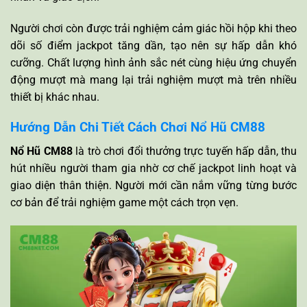
Người chơi còn được trải nghiệm cảm giác hồi hộp khi theo
dõi số điểm jackpot tăng dần, tạo nên sự hấp dẫn khó
cưỡng. Chất lượng hình ảnh sắc nét cùng hiệu ứng chuyển
động mượt mà mang lại trải nghiệm mượt mà trên nhiều
thiết bị khác nhau.
Hướng Dẫn Chi Tiết Cách Chơi Nổ Hũ CM88
Nổ Hũ CM88
là trò chơi đổi thưởng trực tuyến hấp dẫn, thu
hút nhiều người tham gia nhờ cơ chế jackpot linh hoạt và
giao diện thân thiện. Người mới cần nắm vững từng bước
cơ bản để trải nghiệm game một cách trọn vẹn.