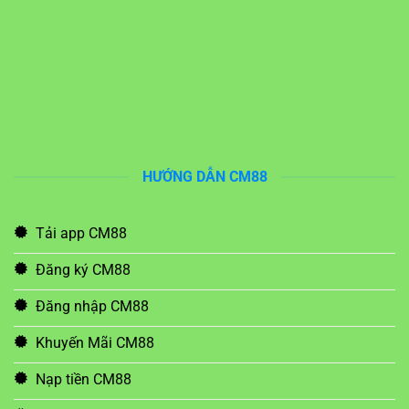
HƯỚNG DẪN CM88
Tải app CM88
Đăng ký CM88
Đăng nhập CM88
Khuyến Mãi CM88
Nạp tiền CM88