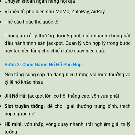
Chuyển khoản ngân hàng nội địa
Ví điện tử phổ biến như MoMo, ZaloPay, AirPay
Thẻ cào hoặc thẻ quốc tế
Thời gian xử lý thường dưới 5 phút, giúp nhanh chóng bắt
đầu hành trình săn jackpot. Quản lý vốn hợp lý trong bước
này tạo nền tảng cho chiến lược quay hiệu quả.
Bước 3: Chọn Game Nổ Hũ Phù Hợp
Nền tảng cung cấp đa dạng biểu tượng với mức thưởng và
tỷ lệ nổ khác nhau:
Jili Nổ Hũ:
jackpot lớn, cơ hội thắng cao, vốn vừa phải
Slot truyền thống:
dễ chơi, giải thưởng trung bình, thích
hợp người mới
Hũ mini:
vốn thấp, vòng quay nhanh, trải nghiệm giải trí lý
tưởng